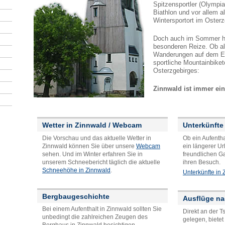
Spitzensportler (Olympi
Biathlon und vor allem a
Wintersportort im Osterz
Doch auch im Sommer ha
besonderen Reize. Ob a
Wanderungen auf dem E
sportliche Mountainbike
Osterzgebirges:
Zinnwald ist immer ein
Wetter in Zinnwald / Webcam
Unterkünfte
Die Vorschau und das aktuelle Wetter in
Ob ein Aufenth
Zinnwald können Sie über unsere
Webcam
ein längerer Ur
sehen. Und im Winter erfahren Sie in
freundlichen Ga
unserem Schneebericht täglich die aktuelle
ihren Besuch.
Schneehöhe in Zinnwald
.
Unterkünfte in
Bergbaugeschichte
Ausflüge na
Bei einem Aufenthalt in Zinnwald sollten Sie
Direkt an der 
unbedingt die zahlreichen Zeugen des
gelegen, bietet
Bergbaus in Zinnwald besichtigen.