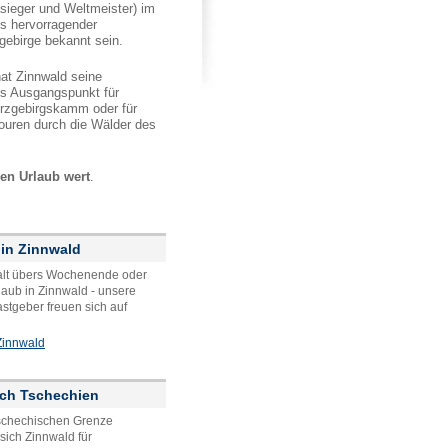
asieger und Weltmeister) im
ls hervorragender
gebirge bekannt sein.
t Zinnwald seine
ls Ausgangspunkt für
rzgebirgskamm oder für
touren durch die Wälder des
en Urlaub wert
.
 in Zinnwald
alt übers Wochenende oder
laub in Zinnwald - unsere
stgeber freuen sich auf
 Zinnwald
ch Tschechien
Tschechischen Grenze
 sich Zinnwald für